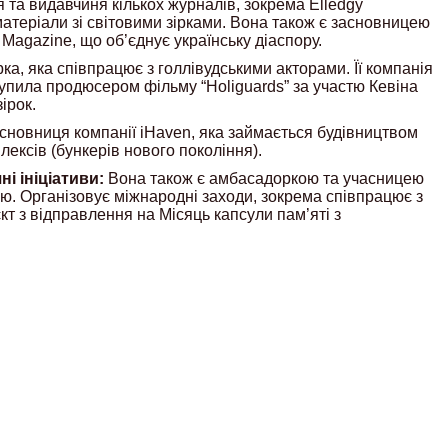
та видавчиня кількох журналів, зокрема Elledgy
матеріали зі світовими зірками. Вона також є засновницею
Magazine, що об’єднує українську діаспору.
а, яка співпрацює з голлівудськими акторами. Її компанія
тупила продюсером фільму “Holiguards” за участю Кевіна
ірок.
сновниця компанії iHaven, яка займається будівництвом
ексів (бункерів нового покоління).
і ініціативи:
Вона також є амбасадоркою та учасницею
ю. Організовує міжнародні заходи, зокрема співпрацює з
кт з відправлення на Місяць капсули пам’яті з
.