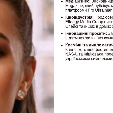
Медіабізнес:
Засновниця 
Magazine, який публікує 
платформи Pro Ukrainian 
Кіноіндустрія:
Продюсерк
Elledgy Media Group вис
Спейсі та інших відомих з
Інноваційні проєкти:
За
підземних житлових компл
Космічні та дипломатичн
Каннського кінофестивал
NASA, та ініціювала проє
українськими символами